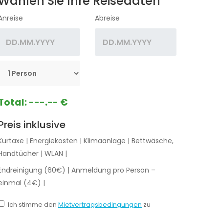
Wählen Sie Ihre Reisedaten
Anreise
Abreise
Total:
---.-- €
Preis inklusive
Kurtaxe
|
Energiekosten
|
Klimaanlage
|
Bettwäsche,
Handtücher
|
WLAN
|
Endreinigung (60€)
|
Anmeldung pro Person –
einmal (4€)
|
Ich stimme den
Mietvertragsbedingungen
zu