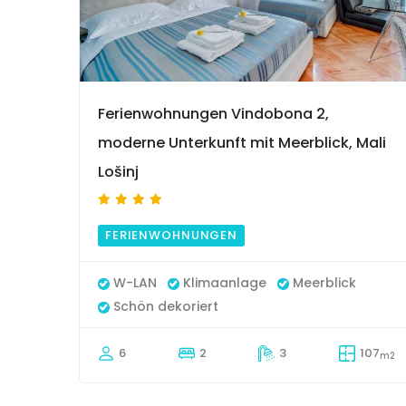
9
Ferienwohnungen Vindobona 2,
moderne Unterkunft mit Meerblick, Mali
Lošinj
FERIENWOHNUNGEN
W-LAN
Klimaanlage
Meerblick
Schön dekoriert
6
2
3
107
m2