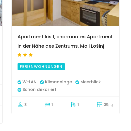
9
Apartment Iris 1, charmantes Apartment
in der Nähe des Zentrums, Mali Lošinj
FERIENWOHNUNGEN
W-LAN
Klimaanlage
Meerblick
Schön dekoriert
3
1
1
35
m2