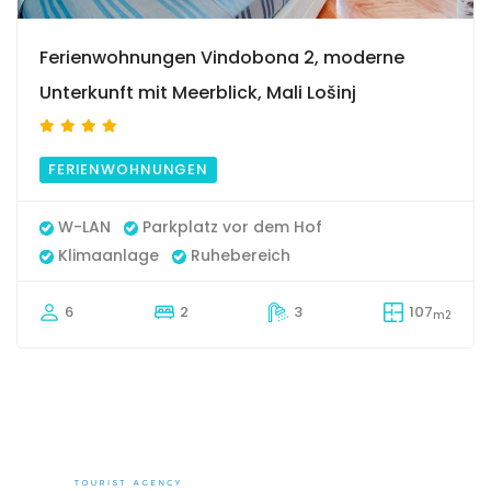
Ferienwohnungen Vindobona 2, moderne
Unterkunft mit Meerblick, Mali Lošinj
FERIENWOHNUNGEN
W-LAN
Parkplatz vor dem Hof
Klimaanlage
Ruhebereich
6
2
3
107
m2