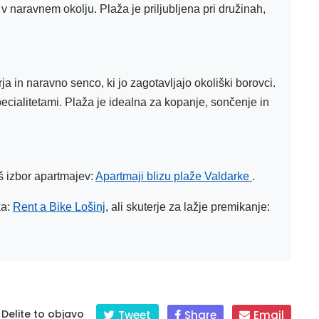
ev v naravnem okolju. Plaža je priljubljena pri družinah,
 in naravno senco, ki jo zagotavljajo okoliški borovci.
specialitetami. Plaža je idealna za kopanje, sončenje in
š izbor apartmajev:
Apartmaji blizu plaže Valdarke
.
ka:
Rent a Bike Lošinj
, ali skuterje za lažje premikanje:
Delite to objavo
Tweet
Share
Email