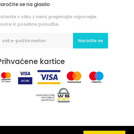
aročite se na glasilo
stanite v stiku z nami, prejemajte najnovejše
ovice in posebne ponudbe.
Naročite se
Prihvaćene kartice
© 2026 Mediteran. Vse pravice pridržane