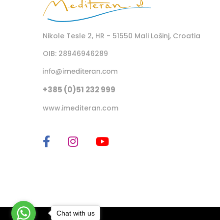
Nikole Tesle 2, HR - 51550 Mali Lošinj, Croatia
OIB: 28946946289
+385 (0)51 232 999
www.imediteran.com
Pogoje poslovanja
Zasebnost
Chat with us