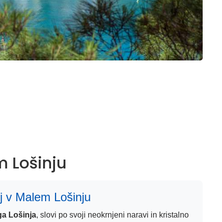
m Lošinju
j v Malem Lošinju
ga Lošinja
, slovi po svoji neokrnjeni naravi in kristalno