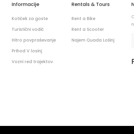
Informacije
Rentals & Tours
N
O
Kotiček za goste
Rent a Bike
n
Turistični vodič
Rent a Scooter
Hitro povpraševanje
Najem Quada Lošinj
Prihod V losinj
Vozni red trajektov