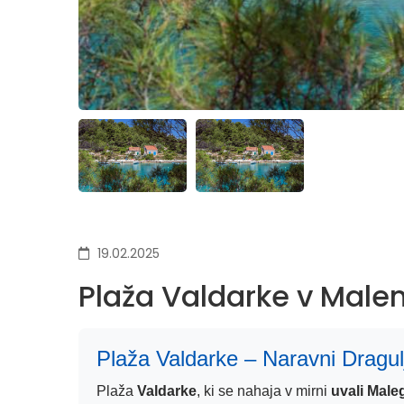
19.02.2025
Plaža Valdarke v Male
Plaža Valdarke – Naravni Dragul
Plaža
Valdarke
, ki se nahaja v mirni
uvali Male