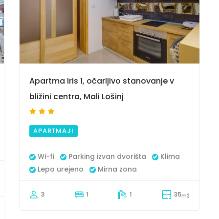
9
Apartma Iris 1, očarljivo stanovanje v
bližini centra, Mali Lošinj
APARTMAJI
Wi-fi
Parking izvan dvorišta
Klima
Lepo urejeno
Mirna zona
3
1
1
35
m2