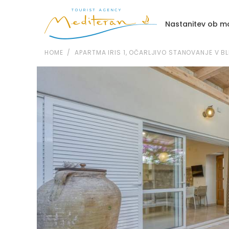
Nastanitev ob mo
HOME
APARTMA IRIS 1, OČARLJIVO STANOVANJE V BLI