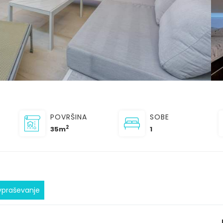
POVRŠINA
SOBE
2
35m
1
vpraševanje