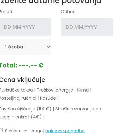
Izberite datume potovanja
Prihod
Odhod
Total:
---.-- €
Cena vključuje
Turistička taksa
|
Troškovi energije
|
Klima
|
Posteljina, ručnici
|
Posuđe
|
Završno čiščenje (100€)
|
Stroški rezervacije po
osebi - enkrat (4€)
|
Strinjam se s pogoji
najemne pogodbe