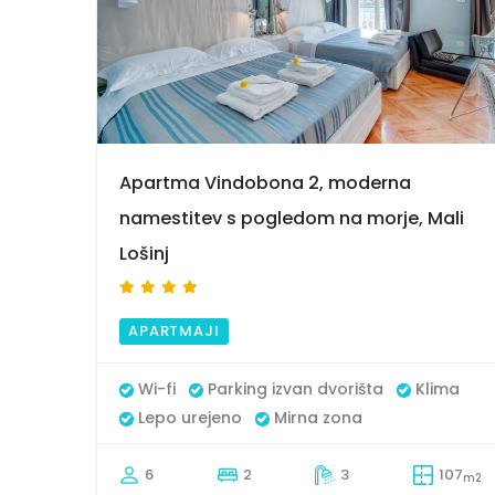
9
Apartma Vindobona 2, moderna
namestitev s pogledom na morje, Mali
Lošinj
APARTMAJI
Wi-fi
Parking izvan dvorišta
Klima
Lepo urejeno
Mirna zona
6
2
3
107
m2