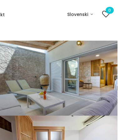
0
Slovenski
kt