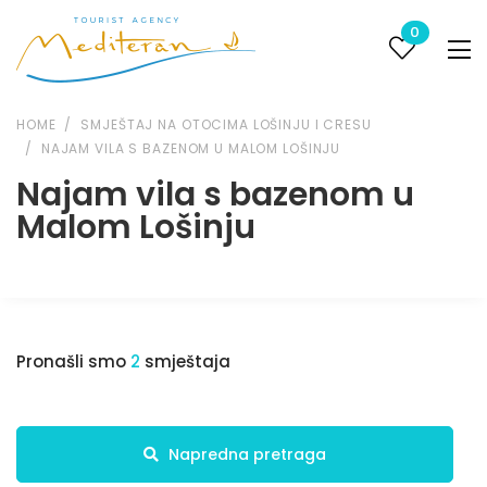
0
HOME
SMJEŠTAJ NA OTOCIMA LOŠINJU I CRESU
NAJAM VILA S BAZENOM U MALOM LOŠINJU
Najam vila s bazenom u
Malom Lošinju
Pronašli smo
2
smještaja
Napredna pretraga