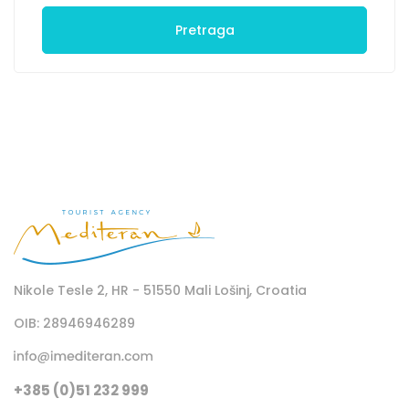
Pretraga
Nikole Tesle 2, HR - 51550 Mali Lošinj, Croatia
OIB: 28946946289
+385 (0)51 232 999