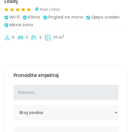
Lošinj
Mali Lošinj
Wi-fi
Klima
Pogled na more
Lijepo uređen
Mirna zona
2
6
2
2
70 m
Pronađite smještaj
Broj osoba
Tip