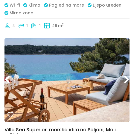
Wi-fi
Klima
Pogled na more
Lijepo uređen
Mirna zona
2
4
1
1
45 m
Villa Sea Superior, morska idila na Poljani, Mali