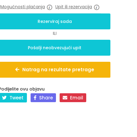
Mogućnosti plaćanja
Upit ili rezervacija
ILI
Natrag na rezultate pretrage
Podijelite ovu objavu
Tweet
Share
Email