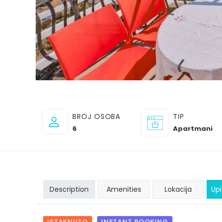
BROJ OSOBA
TIP
6
Apartmani
Description
Amenities
Lokacija
Upi
ISTAKNUTO
INSTANT BOOKING