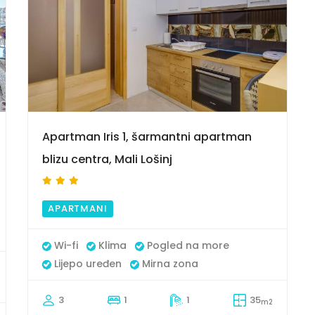
9
Apartman Iris 1, šarmantni apartman
blizu centra, Mali Lošinj
APARTMANI
Wi-fi
Klima
Pogled na more
Lijepo uređen
Mirna zona
3
1
1
35
m2