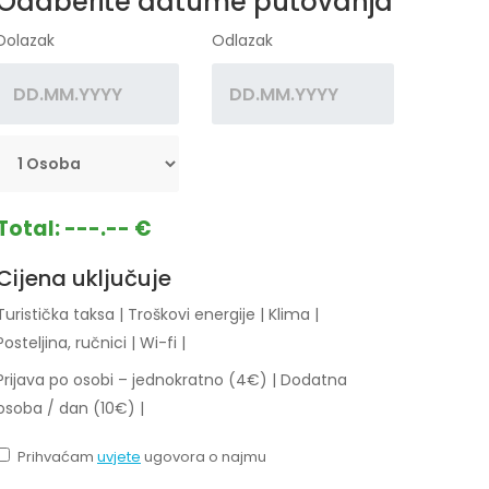
Odaberite datume putovanja
Dolazak
Odlazak
Total:
---.-- €
Cijena uključuje
Turistička taksa
|
Troškovi energije
|
Klima
|
Posteljina, ručnici
|
Wi-fi
|
Prijava po osobi – jednokratno (4€)
|
Dodatna
osoba / dan (10€)
|
Prihvaćam
uvjete
ugovora o najmu