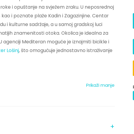
oke i opuštanje na svježem zraku. U neposrednoj
i, kao i poznate plaže Kadin i Zagazinjine. Centar
i kulturne sadržaje, a u samoj gradskoj luci
tijih znamenitosti otoka. Okolica je idealna za
U agenciji Mediteran moguće je iznajmiti bicikle i
er Lošinj
, što omogućuje jednostavno istraživanje