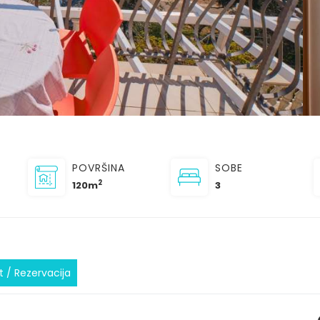
POVRŠINA
SOBE
2
120m
3
t / Rezervacija