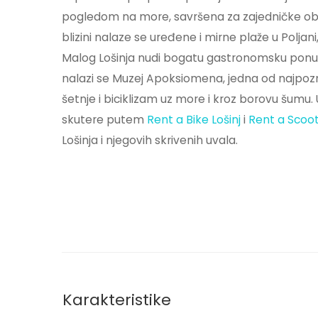
pogledom na more, savršena za zajedničke obr
blizini nalaze se uređene i mirne plaže u Poljan
Malog Lošinja nudi bogatu gastronomsku ponudu 
nalazi se Muzej Apoksiomena, jedna od najpozna
šetnje i biciklizam uz more i kroz borovu šumu. 
skutere putem
Rent a Bike Lošinj
i
Rent a Scoot
Lošinja i njegovih skrivenih uvala.
Karakteristike