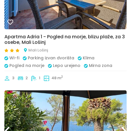
Apartma Adria 1 - Pogled na morje, blizu plaže, za 3
osebe, Mali Lošinj
Mali Lošinj
Wi-fi
Parking izvan dvorišta
Klima
Pogled na morje
Lepo urejeno
Mirna zona
2
3
2
1
48 m