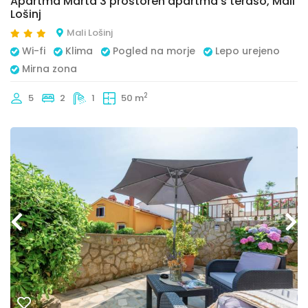
Apartma Marta 3 prostoren apartma s teraso, Mali
Lošinj
Mali Lošinj
Wi-fi
Klima
Pogled na morje
Lepo urejeno
Mirna zona
2
5
2
1
50 m