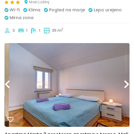
Mali Lošinj
Wi-fi
Klima
Pogled na morje
Lepo urejeno
Mirna zona
2
3
1
1
35 m