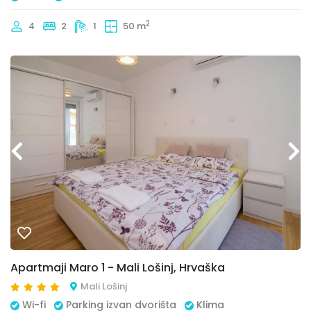
2
4
2
1
50 m
Apartmaji Maro 1 - Mali Lošinj, Hrvaška
Mali Lošinj
Wi-fi
Parking izvan dvorišta
Klima