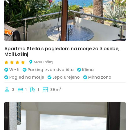
Apartma Stella s pogledom na morje za 3 osebe,
Mali Lošinj
Mali Lošinj
Wi-fi
Parking izvan dvorišta
Klima
Pogled na morje
Lepo urejeno
Mirna zona
2
3
1
1
39 m