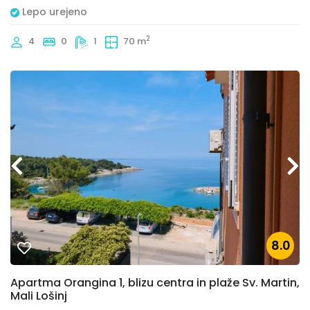
Lepo urejeno
2
4
0
1
70 m
8.0
Apartma Orangina 1, blizu centra in plaže Sv. Martin,
Mali Lošinj