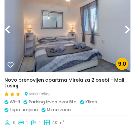
9.0
Novo prenovljen apartma Mirela za 2 osebi - Mali
Lošinj
Mali Lošinj
Wi-fi
Parking izvan dvorišta
Klima
Lepo urejeno
Mirna zona
2
3
1
1
40 m