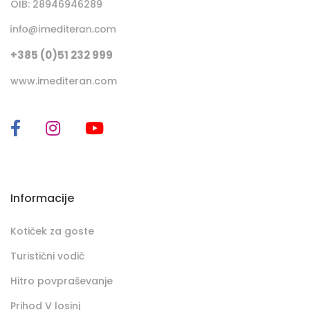
OIB: 28946946289
+385 (0)51 232 999
www.imediteran.com
Informacije
Kotiček za goste
Turistični vodič
Hitro povpraševanje
Prihod V losinj