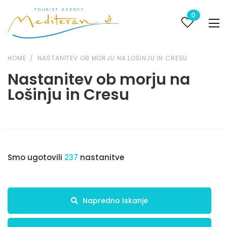
0
HOME
NASTANITEV OB MORJU NA LOŠINJU IN CRESU
Nastanitev ob morju na
Lošinju in Cresu
Smo ugotovili
237
nastanitve
Napredno Iskanje