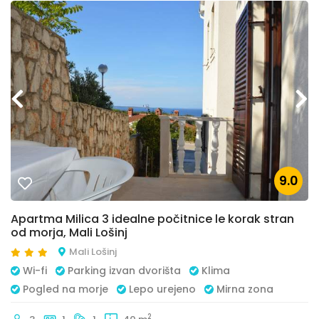
9.0
Apartma Milica 3 idealne počitnice le korak stran
od morja, Mali Lošinj
Mali Lošinj
Wi-fi
Parking izvan dvorišta
Klima
Pogled na morje
Lepo urejeno
Mirna zona
2