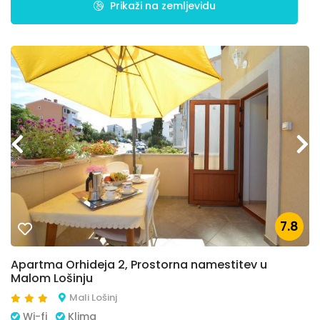
Prikaži na zemljevidu
7.8
Apartma Orhideja 2, Prostorna namestitev u
Malom Lošinju
Mali Lošinj
Wi-fi
Klima