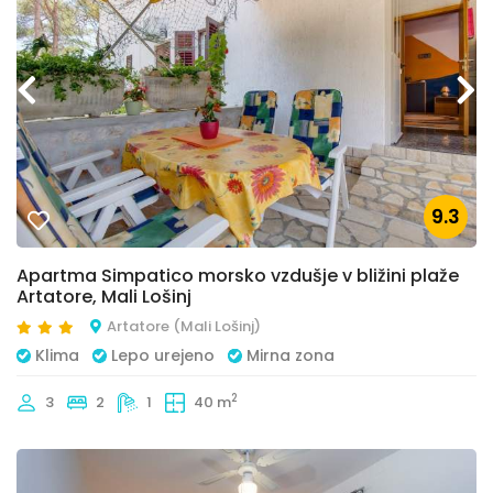
9.3
Apartma Simpatico morsko vzdušje v bližini plaže
Artatore, Mali Lošinj
Artatore (Mali Lošinj)
Klima
Lepo urejeno
Mirna zona
2
3
2
1
40 m