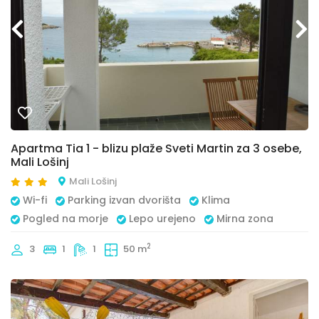
Apartma Tia 1 - blizu plaže Sveti Martin za 3 osebe,
Mali Lošinj
Mali Lošinj
Wi-fi
Parking izvan dvorišta
Klima
Pogled na morje
Lepo urejeno
Mirna zona
2
3
1
1
50 m