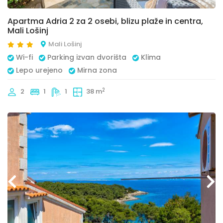
Apartma Adria 2 za 2 osebi, blizu plaže in centra,
Mali Lošinj
Mali Lošinj
Wi-fi
Parking izvan dvorišta
Klima
Lepo urejeno
Mirna zona
2
2
1
1
38 m