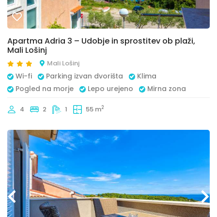
Apartma Adria 3 – Udobje in sprostitev ob plaži,
Mali Lošinj
Mali Lošinj
Wi-fi
Parking izvan dvorišta
Klima
Pogled na morje
Lepo urejeno
Mirna zona
2
4
2
1
55 m