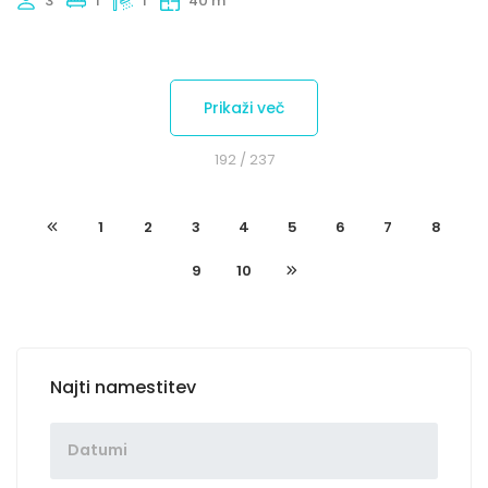
3
1
1
40 m
Prikaži več
192
/ 237
1
2
3
4
5
6
7
8
9
10
Najti namestitev