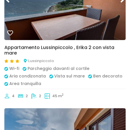
Appartamento Lussinpiccolo , Erika 2 con vista
mare
Lussinpiccolo
Wi-fi
Parcheggio davanti al cortile
Aria condizonata
Vista sul mare
Ben decorato
Area tranquilla
2
4
2
2
45 m