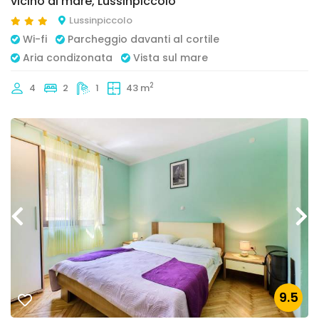
vicino al mare, Lussinpiccolo
Lussinpiccolo
Wi-fi
Parcheggio davanti al cortile
Aria condizonata
Vista sul mare
2
4
2
1
43 m
9.5