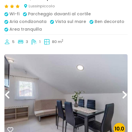
Lussinpiccolo
Wi-fi
Parcheggio davanti al cortile
Aria condizonata
Vista sul mare
Ben decorato
Area tranquilla
2
5
3
1
80 m
10.0