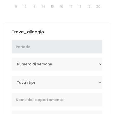
11
12
13
14
15
16
17
18
19
20
Trova_alloggio
Numero di persone
Tip
Key Word
Lokacija