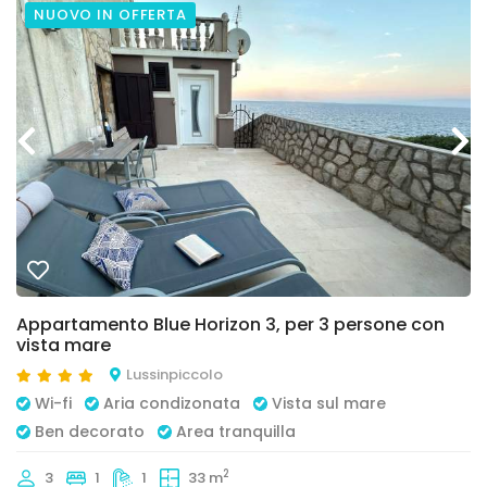
NUOVO IN OFFERTA
Appartamento Blue Horizon 3, per 3 persone con
vista mare
Lussinpiccolo
Wi-fi
Aria condizonata
Vista sul mare
Ben decorato
Area tranquilla
2
3
1
1
33 m