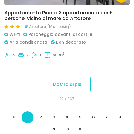
Appartamento Pineta 3 appartamento per 5
persone, vicino al mare ad Artatore
Artatore (Mali Lošinj)
Wi-fi
Parcheggio davanti al cortile
Aria condizonata
Ben decorato
2
5
2
1
50 m
Mostra di più
12
/ 237
1
2
3
4
5
6
7
8
9
10