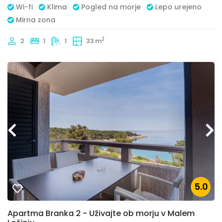
Wi-fi
Klima
Pogled na morje
Lepo urejeno
Mirna zona
2
2
1
1
33 m
5.0
Apartma Branka 2 - Uživajte ob morju v Malem