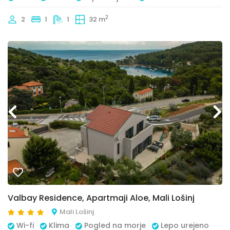
2
2
1
1
32 m
Valbay Residence, Apartmaji Aloe, Mali Lošinj
Mali Lošinj
Wi-fi
Klima
Pogled na morje
Lepo urejeno