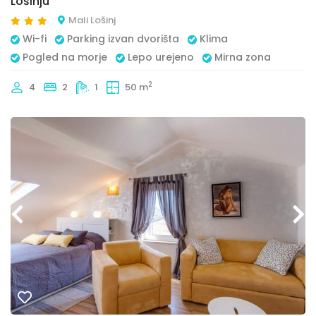
Lošinju
Mali Lošinj
Wi-fi
Parking izvan dvorišta
Klima
Pogled na morje
Lepo urejeno
Mirna zona
2
4
2
1
50 m