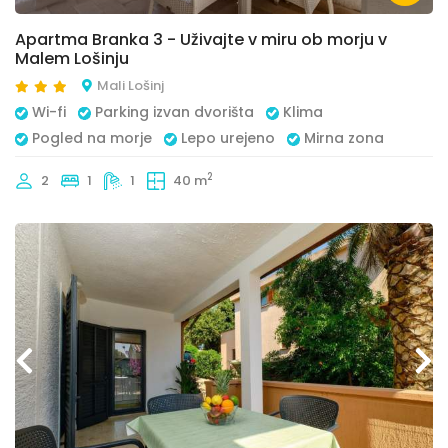
Apartma Branka 3 - Uživajte v miru ob morju v
Malem Lošinju
Mali Lošinj
Wi-fi
Parking izvan dvorišta
Klima
Pogled na morje
Lepo urejeno
Mirna zona
2
2
1
1
40 m