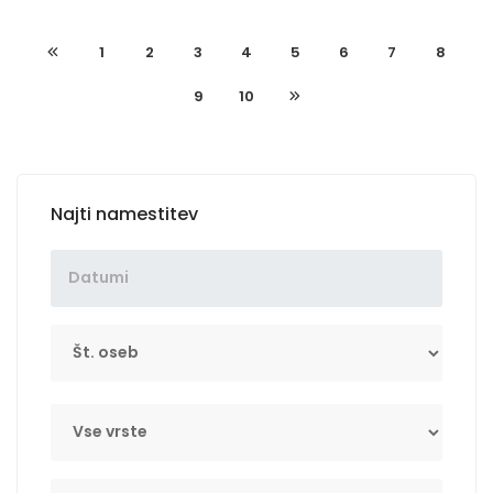
1
2
3
4
5
6
7
8
9
10
Najti namestitev
Št. oseb
Tip
Key Word