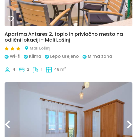
Apartma Antares 2, toplo in privlačno mesto na
odlični lokaciji - Mali Lošinj
Mali Lošinj
Wi-fi
Klima
Lepo urejeno
Mirna zona
2
4
2
1
48 m