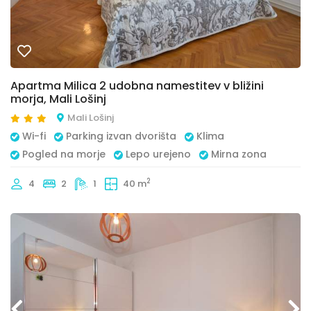
Apartma Milica 2 udobna namestitev v bližini
morja, Mali Lošinj
Mali Lošinj
Wi-fi
Parking izvan dvorišta
Klima
Pogled na morje
Lepo urejeno
Mirna zona
2
4
2
1
40 m