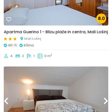
8.0
Apartma Guerino 1 - Blizu plaže in centra, Mali Lošinj
Mali Lošinj
Wi-fi
Klima
2
4
2
1
0 m