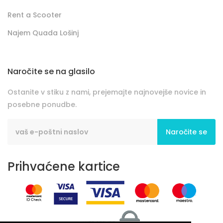
Rent a Scooter
Najem Quada Lošinj
Naročite se na glasilo
Ostanite v stiku z nami, prejemajte najnovejše novice in
posebne ponudbe.
Naročite se
Prihvaćene kartice