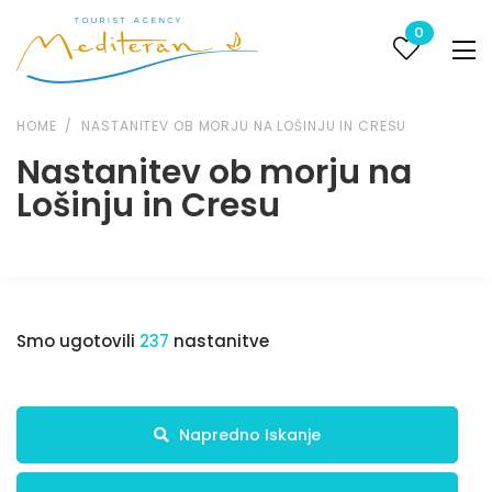
0
HOME
NASTANITEV OB MORJU NA LOŠINJU IN CRESU
Nastanitev ob morju na
Lošinju in Cresu
Smo ugotovili
237
nastanitve
Napredno Iskanje