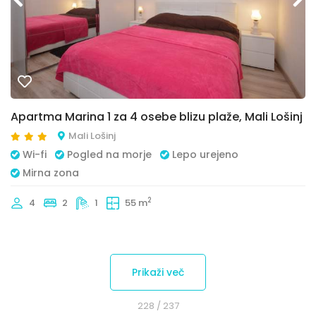
Apartma Marina 1 za 4 osebe blizu plaže, Mali Lošinj
Mali Lošinj
Wi-fi
Pogled na morje
Lepo urejeno
Mirna zona
2
4
2
1
55 m
Prikaži več
228
/ 237