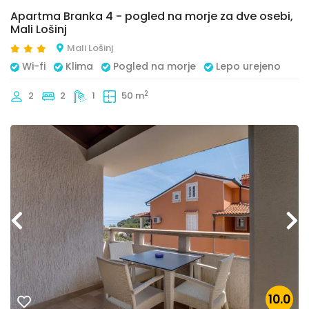
Apartma Branka 4 - pogled na morje za dve osebi,
Mali Lošinj
Mali Lošinj
Wi-fi
Klima
Pogled na morje
Lepo urejeno
2
2
2
1
50 m
10.0