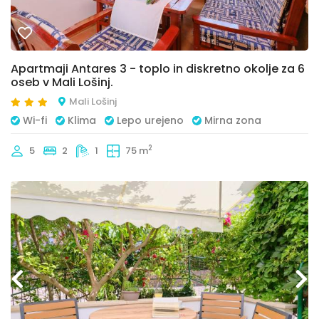
Apartmaji Antares 3 - toplo in diskretno okolje za 6
oseb v Mali Lošinj.
Mali Lošinj
Wi-fi
Klima
Lepo urejeno
Mirna zona
2
5
2
1
75 m