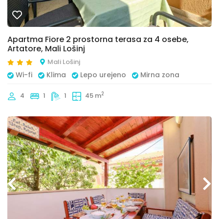
Apartma Fiore 2 prostorna terasa za 4 osebe,
Artatore, Mali Lošinj
Mali Lošinj
Wi-fi
Klima
Lepo urejeno
Mirna zona
2
4
1
1
45 m