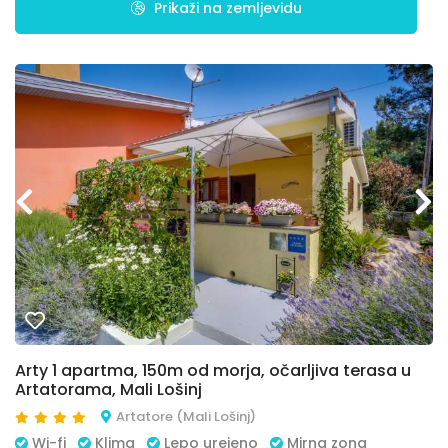
Prikaži na zemljevidu
Arty 1 apartma, 150m od morja, očarljiva terasa u
Artatorama, Mali Lošinj
Artatore (Mali Lošinj)
Wi-fi
Klima
Lepo urejeno
Mirna zona