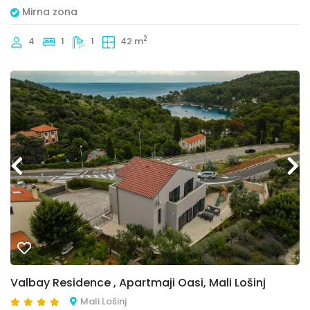
Mirna zona
2
4
1
1
42 m
Valbay Residence , Apartmaji Oasi, Mali Lošinj
Mali Lošinj