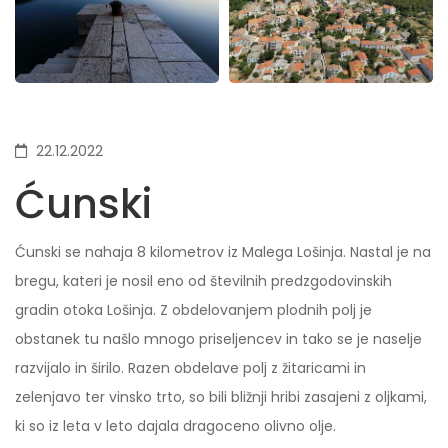
22.12.2022
Ćunski
Ćunski se nahaja 8 kilometrov iz Malega Lošinja. Nastal je na
bregu, kateri je nosil eno od številnih predzgodovinskih
gradin otoka Lošinja. Z obdelovanjem plodnih polj je
obstanek tu našlo mnogo priseljencev in tako se je naselje
razvijalo in širilo. Razen obdelave polj z žitaricami in
zelenjavo ter vinsko trto, so bili bližnji hribi zasajeni z oljkami,
ki so iz leta v leto dajala dragoceno olivno olje.