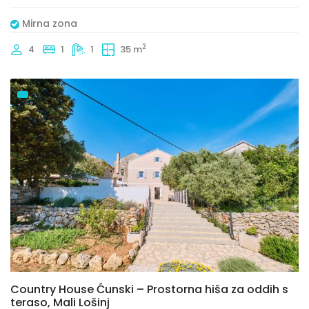
Mirna zona
2
4
1
1
35 m
Country House Ćunski – Prostorna hiša za oddih s
teraso, Mali Lošinj