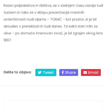
Razen poljedelstva in ribištva, se v zadnjem času razvija tudi
turizem in tako se v sklopu prezentacije mestnih
avtentičnosti nudi oljarna – TORAĆ – kot prostor, ki je bil
aktualen v preteklosti in tudi danes. Ta edini stari mlin za
olive – po domače imenovan torać, je bil zgrajen okrog leta
1897.
Delite to objavo
Tweet
Share
Email