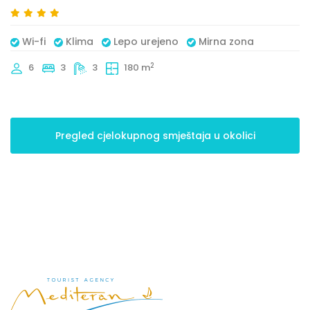
Wi-fi
Klima
Lepo urejeno
Mirna zona
2
6
3
3
180 m
Pregled cjelokupnog smještaja u okolici