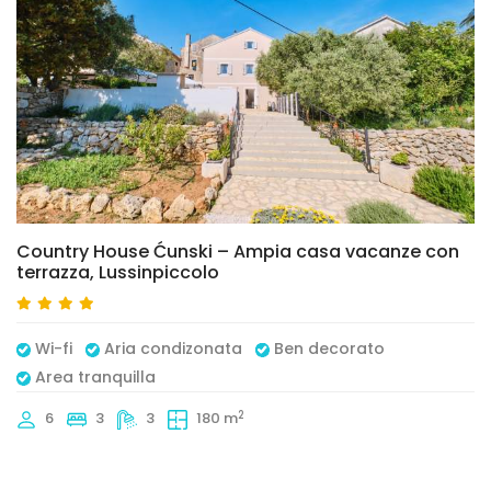
Country House Ćunski – Ampia casa vacanze con
terrazza, Lussinpiccolo
Wi-fi
Aria condizonata
Ben decorato
Area tranquilla
2
6
3
3
180 m