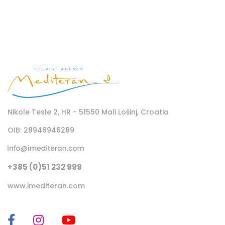
Nikole Tesle 2, HR - 51550 Mali Lošinj, Croatia
OIB: 28946946289
+385 (0)51 232 999
www.imediteran.com