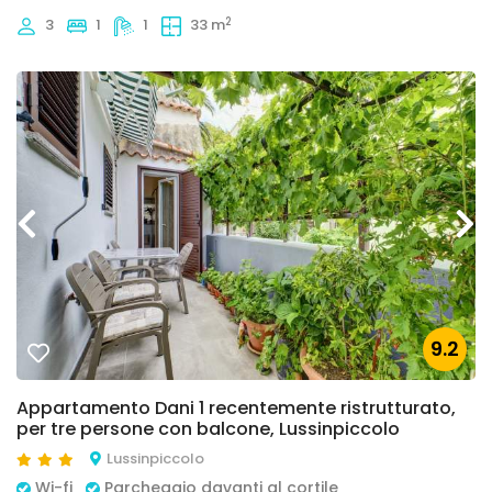
2
3
1
1
33 m
9.2
Appartamento Dani 1 recentemente ristrutturato,
per tre persone con balcone, Lussinpiccolo
Lussinpiccolo
Wi-fi
Parcheggio davanti al cortile