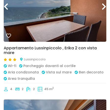
Appartamento Lussinpiccolo , Erika 2 con vista
mare
Lussinpiccolo
Wi-fi
Parcheggio davanti al cortile
Aria condizonata
Vista sul mare
Ben decorato
Area tranquilla
2
4
2
2
45 m