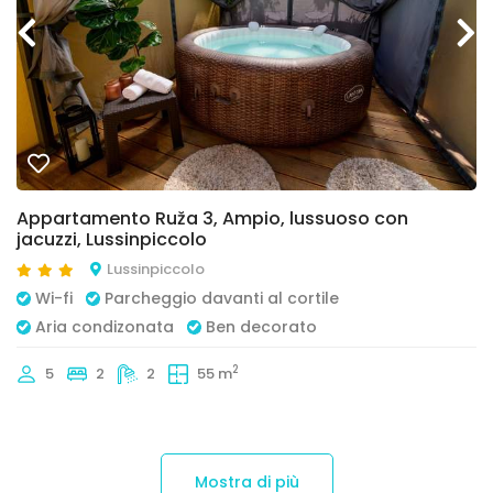
Appartamento Ruža 3, Ampio, lussuoso con
jacuzzi, Lussinpiccolo
Lussinpiccolo
Wi-fi
Parcheggio davanti al cortile
Aria condizonata
Ben decorato
2
5
2
2
55 m
Mostra di più