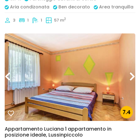
Aria condizonata
Ben decorato
Area tranquilla
2
3
1
1
57 m
7.4
Appartamento Luciana 1 appartamento in
posizione ideale, Lussinpiccolo