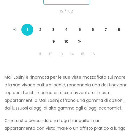
12
/ 182
1
2
3
4
5
6
7
8
9
10
11
12
13
14
15
16
Mali Lošinj è rinomata per le sue viste mozzafiato sul mare
e la sua vivace cultura locale, rendendola una destinazione
top per i turisti in cerca di relax e avventura. I nostri
appartamenti a Mali Lošinj offrono una gamma di opzioni,
dai lussuosi alloggi di alta gamma agli alloggi economici.
Che tu stia cercando una fuga tranquilla in un
appartamento con vista mare o un affitto pratico a lungo