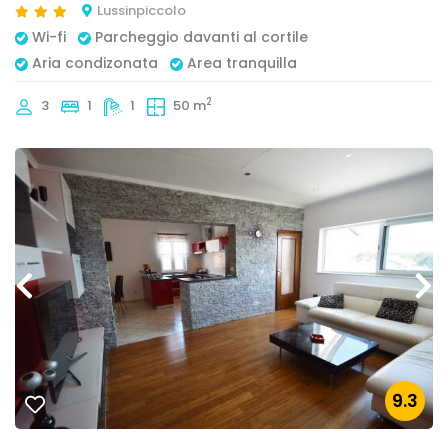
Lussinpiccolo
Wi-fi
Parcheggio davanti al cortile
Aria condizonata
Area tranquilla
2
3
1
1
50 m
9.3