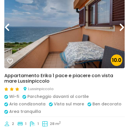
10.0
Appartamento Erika 1 pace e piacere con vista
mare Lussinpiccolo
Lussinpiccolo
Wi-fi
Parcheggio davanti al cortile
Aria condizonata
Vista sul mare
Ben decorato
Area tranquilla
2
2
1
1
28 m