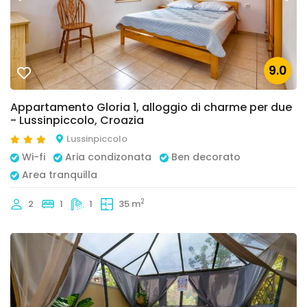
9.0
Appartamento Gloria 1, alloggio di charme per due
- Lussinpiccolo, Croazia
Lussinpiccolo
Wi-fi
Aria condizonata
Ben decorato
Area tranquilla
2
2
1
1
35 m