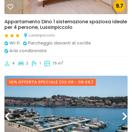
9.7
Appartamento Dino 1 sistemazione spaziosa ideale
per 4 persone, Lussinpiccolo
Lussinpiccolo
Wi-fi
Parcheggio davanti al cortile
Aria condizonata
2
4
2
1
75 m
10% OFFERTA SPECIALE (02.08 - 08.08.)