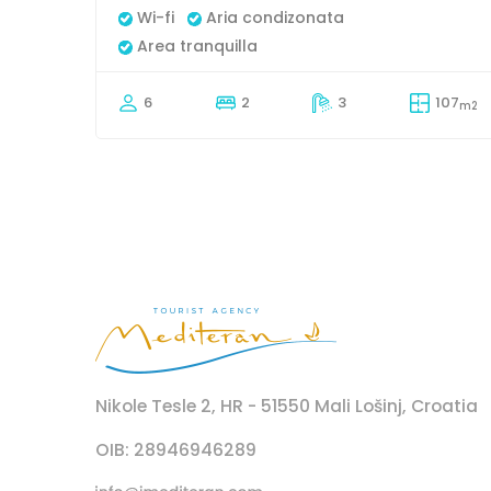
Wi-fi
Aria condizonata
Area tranquilla
6
2
3
107
m2
Nikole Tesle 2, HR - 51550 Mali Lošinj, Croatia
OIB: 28946946289