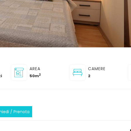
AREA
CAMERE
2
i
50m
2
hiedi / Prenota