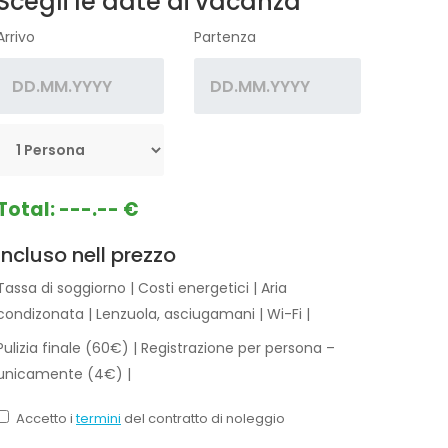
Scegli le date di vacanza
Arrivo
Partenza
Total:
---.-- €
Incluso nell prezzo
Tassa di soggiorno
|
Costi energetici
|
Aria
condizonata
|
Lenzuola, asciugamani
|
Wi-Fi
|
Pulizia finale (60€)
|
Registrazione per persona –
unicamente (4€)
|
Accetto i
termini
del contratto di noleggio