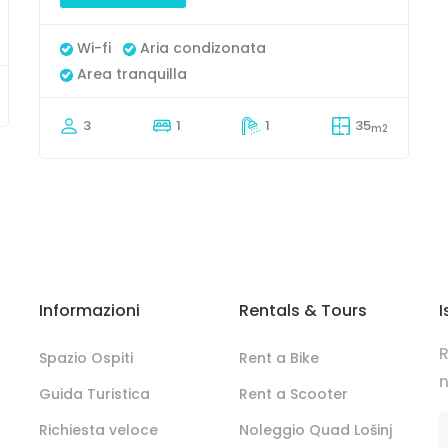
Wi-fi
Aria condizonata
Area tranquilla
3
1
1
35
m2
Informazioni
Rentals & Tours
I
R
Spazio Ospiti
Rent a Bike
n
Guida Turistica
Rent a Scooter
Richiesta veloce
Noleggio Quad Lošinj