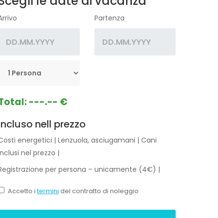
Scegli le date di vacanza
Arrivo
Partenza
Total:
---.-- €
Incluso nell prezzo
Costi energetici
|
Lenzuola, asciugamani
|
Cani
inclusi nel prezzo
|
Registrazione per persona – unicamente (4€)
|
Accetto i
termini
del contratto di noleggio