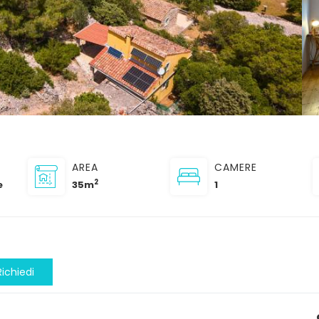
AREA
CAMERE
2
e
35m
1
Richiedi