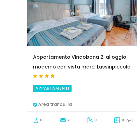
9
Appartamento Vindobona 2, alloggio
moderno con vista mare, Lussinpiccolo
APPARTAMENTI
Area tranquilla
6
2
3
107
m2