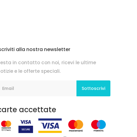
scriviti alla nostra newsletter
esta in contatto con noi, ricevi le ultime
otizie e le offerte speciali.
Sottoscrivi
carte accettate